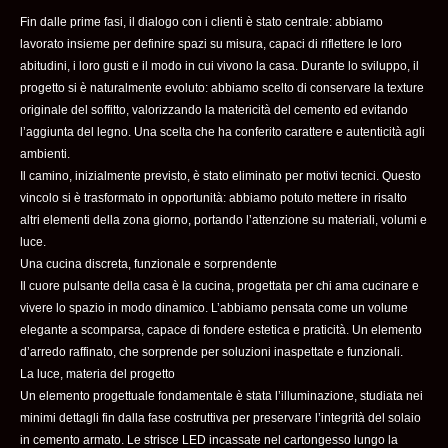
Fin dalle prime fasi, il dialogo con i clienti è stato centrale: abbiamo
lavorato insieme per definire spazi su misura, capaci di riflettere le loro
abitudini, i loro gusti e il modo in cui vivono la casa. Durante lo sviluppo, il
progetto si è naturalmente evoluto: abbiamo scelto di conservare la texture
originale del soffitto, valorizzando la matericità del cemento ed evitando
l’aggiunta del legno. Una scelta che ha conferito carattere e autenticità agli
ambienti.
Il camino, inizialmente previsto, è stato eliminato per motivi tecnici. Questo
vincolo si è trasformato in opportunità: abbiamo potuto mettere in risalto
altri elementi della zona giorno, portando l’attenzione su materiali, volumi e
luce.
Una cucina discreta, funzionale e sorprendente
Il cuore pulsante della casa è la cucina, progettata per chi ama cucinare e
vivere lo spazio in modo dinamico. L’abbiamo pensata come un volume
elegante a scomparsa, capace di fondere estetica e praticità. Un elemento
d’arredo raffinato, che sorprende per soluzioni inaspettate e funzionali.
La luce, materia del progetto
Un elemento progettuale fondamentale è stata l’illuminazione, studiata nei
minimi dettagli fin dalla fase costruttiva per preservare l’integrità del solaio
in cemento armato. Le strisce LED incassate nel cartongesso lungo la