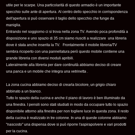
utile per le scarpe. Una particolarità di questo armadio è un importante
specchio sulle ante di apertura. Al centro dello specchio in corrispondenza
dell'apertura si può osservare il taglio dello specchio che funge da
maniglia.
Entrando nel soggiorno ci si trova nella zona TV. Avendo poca profondità a
disposizione e uno spazio di 35 cm siamo riusciti a realizzare una libreria
dove è stata anche inserita la TV. Frontalmente il mobile libreria/TV
sembra ricoperto con una pannellatura però questo mobile contiene una
grande libreria con diversi moduli apribili.
Lateralmente alla libreria per dare continuità abbiamo deciso di creare
una panca e un mobile che integra una vetrinetta .
La zona cucina abbiamo deciso di crearla bicolore, un grigio chiaro
abbinato a un bianco.
Tutto lo spazio della cucina e anche il piano di lavoro è ben illuminato da
una finestra. I pensili sono stati studiati in modo da occupare tutto lo spazio
disponibile attorno alla finestra per non togliere luce in questa zona. Il resto
della cucina è realizzato in tre colonne. In una di queste colonne abbiamo
"nascosto" una dispensa dove si può riporre l'aspirapolvere e vari prodotti
per la cucina.